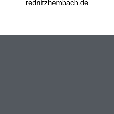
rednitzhembach.de